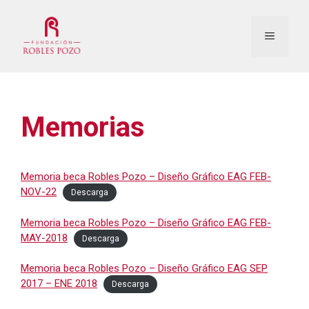
Saltar
al
Menú
contenido
Memorias
Memoria beca Robles Pozo – Diseño Gráfico EAG FEB-
NOV-22
Descarga
Memoria beca Robles Pozo – Diseño Gráfico EAG FEB-
MAY-2018
Descarga
Memoria beca Robles Pozo – Diseño Gráfico EAG SEP
2017 – ENE 2018
Descarga